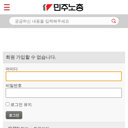
*
마이페이지
소개
<
소식
노동상담
자료
회원 가입할 수 없습니다.
부설기관
아이디
업무
비밀번호
로그인 유지