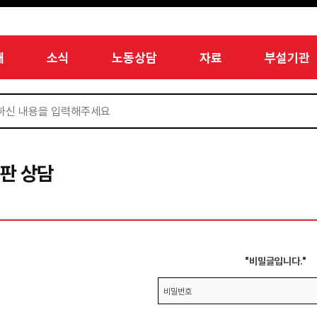
개
소식
노동상담
자료
부설기관
판 상담
"비밀글입니다."
비밀번호