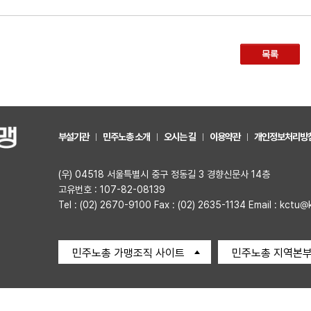
목록
부설기관
민주노총 소개
오시는 길
이용약관
개인정보처리방
(우) 04518 서울특별시 중구 정동길 3 경향신문사 14층
고유번호 : 107-82-08139
Tel : (02) 2670-9100 Fax : (02) 2635-1134 Email : kctu@
민주노총 가맹조직 사이트
민주노총 지역본부