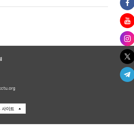
침
kctu.org
 사이트