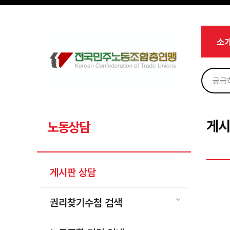
메뉴 건너뛰기
로그인
회원가입
Sketchbook5, 스케치북5
마이페이지
소개
소
<
소식
노동상담
Sketchbook5, 스케치북5
게시판 상담
권리찾기수첩 검색
게시
노동상담
바로보기
찾아보기
게시판 상담
노동조합 가입 안내
전국 노동상담소 안내
권리찾기수첩 검색
자료