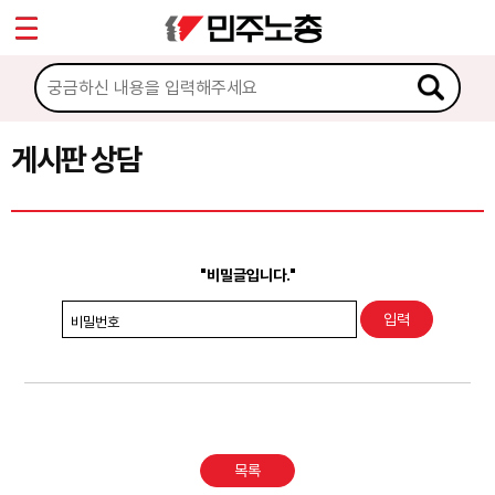
*
Sketchbook5, 스케치북5
마이페이지
소개
<
소식
게시판 상담
Sketchbook5, 스케치북5
노동상담
게시판 상담
"비밀글입니다."
권리찾기수첩 검색
비밀번호
바로보기
찾아보기
노동조합 가입 안내
목록
전국 노동상담소 안내