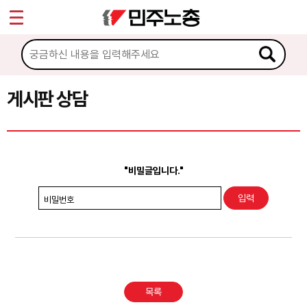
*
Sketchbook5, 스케치북5
마이페이지
소개
<
소식
게시판 상담
Sketchbook5, 스케치북5
노동상담
게시판 상담
"비밀글입니다."
권리찾기수첩 검색
비밀번호
바로보기
찾아보기
노동조합 가입 안내
목록
전국 노동상담소 안내