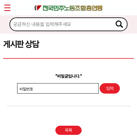
*
Sketchbook5, 스케치북5
마이페이지
소개
<
소식
게시판 상담
Sketchbook5, 스케치북5
노동상담
게시판 상담
"비밀글입니다."
권리찾기수첩 검색
비밀번호
바로보기
찾아보기
노동조합 가입 안내
목록
전국 노동상담소 안내