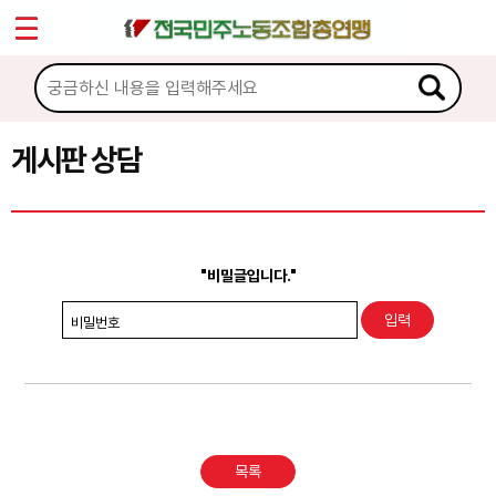
*
Sketchbook5, 스케치북5
마이페이지
소개
<
소식
게시판 상담
Sketchbook5, 스케치북5
노동상담
게시판 상담
"비밀글입니다."
권리찾기수첩 검색
비밀번호
바로보기
찾아보기
노동조합 가입 안내
목록
전국 노동상담소 안내