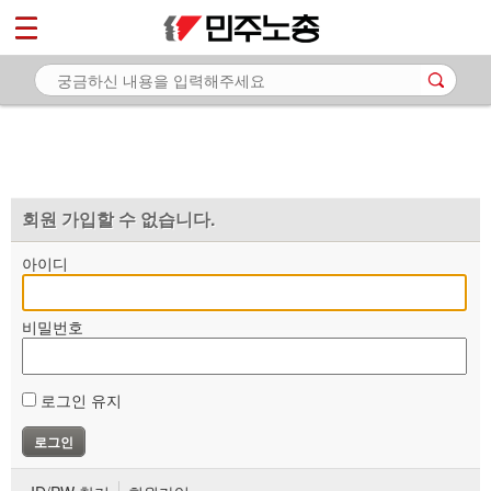
*
마이페이지
소개
<
소식
노동상담
자료
회원 가입할 수 없습니다.
부설기관
아이디
업무
비밀번호
로그인 유지