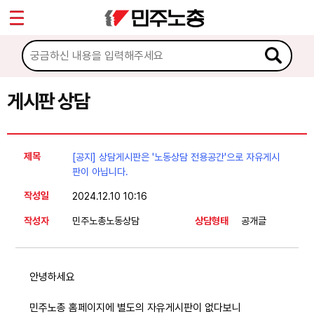
*
Sketchbook5, 스케치북5
마이페이지
소개
<
소식
게시판 상담
Sketchbook5, 스케치북5
노동상담
제목
[공지] 상담게시판은 '노동상담 전용공간'으로 자유게시
게시판 상담
판이 아닙니다.
작성일
2024.12.10 10:16
권리찾기수첩 검색
작성자
민주노총노동상담
상담형태
공개글
바로보기
찾아보기
노동조합 가입 안내
안녕하세요
전국 노동상담소 안내
민주노총 홈페이지에 별도의 자유게시판이 없다보니