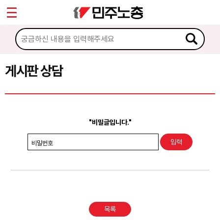
*
Sketchbook5, 스케치북5
마이페이지
소개
<
소식
게시판 상담
Sketchbook5, 스케치북5
노동상담
게시판 상담
"비밀글입니다."
권리찾기수첩 검색
비밀번호
바로보기
찾아보기
노동조합 가입 안내
목록
전국 노동상담소 안내