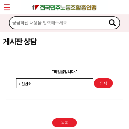
*
Sketchbook5, 스케치북5
마이페이지
소개
<
소식
게시판 상담
Sketchbook5, 스케치북5
노동상담
게시판 상담
"비밀글입니다."
권리찾기수첩 검색
비밀번호
바로보기
찾아보기
노동조합 가입 안내
목록
전국 노동상담소 안내