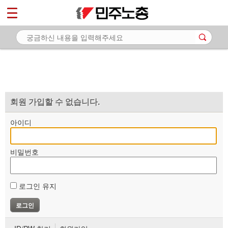
*
마이페이지
소개
<
소식
노동상담
자료
회원 가입할 수 없습니다.
부설기관
아이디
업무
비밀번호
로그인 유지