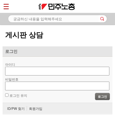
*
마이페이지
소개
<
소식
게시판 상담
노동상담
- 게시판 상담
로그인
- 권리찾기수첩 검색
아이디
- 바로보기
- 찾아보기
비밀번호
- 노동조합 가입 안내
로그인 유지
로그인
- 전국 노동상담소 안내
ID/PW 찾기
회원가입
자료