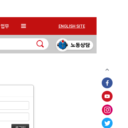
*
업무
ENGLISH SITE