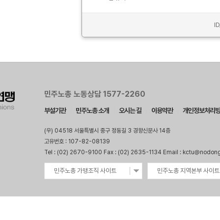
I
민주노총 노동상담 1577-2260
부설기관
민주노총 소개
오시는 길
이용약관
개인정보처리
(우) 04518 서울특별시 중구 정동길 3 경향신문사 14층
고유번호 : 107-82-08139
Tel : (02) 2670-9100 Fax : (02) 2635-1134 Email : kctu@nodon
민주노총 가맹조직 사이트
민주노총 지역본부 사이트