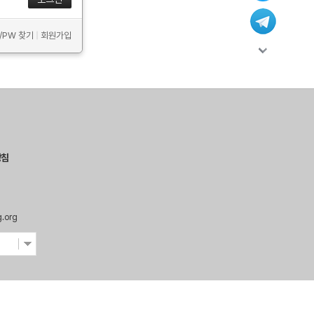
D/PW 찾기
|
회원가입
방침
g.org