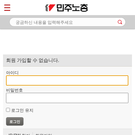
*
마이페이지
소개
<
소식
노동상담
자료
회원 가입할 수 없습니다.
부설기관
아이디
업무
비밀번호
로그인 유지