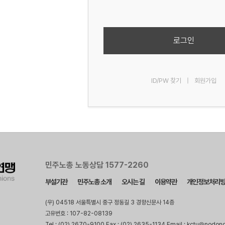
로그인
ID/PW 찾기
|
회원가입
민주노총 노동상담 1577-2260
부설기관
민주노총 소개
오시는 길
이용약관
개인정보처리
(우) 04518 서울특별시 중구 정동길 3 경향신문사 14층
고유번호 : 107-82-08139
Tel : (02) 2670-9100 Fax : (02) 2635-1134 Email : kctu@nodon