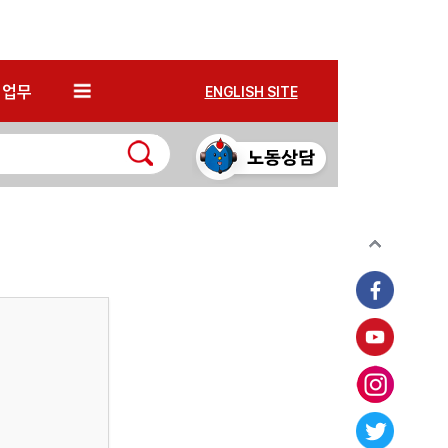
*
업무
ENGLISH SITE