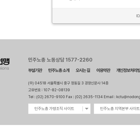
I
민주노총 노동상담 1577-2260
부설기관
민주노총 소개
오시는 길
이용약관
개인정보처리
(우) 04518 서울특별시 중구 정동길 3 경향신문사 14층
고유번호 : 107-82-08139
Tel : (02) 2670-9100 Fax : (02) 2635-1134 Email : kctu@nodon
민주노총 가맹조직 사이트
민주노총 지역본부 사이트