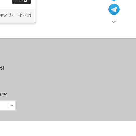
D/PW 찾기
|
회원가입
방침
g.org