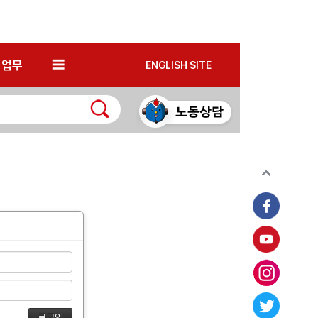
*
업무
ENGLISH SITE