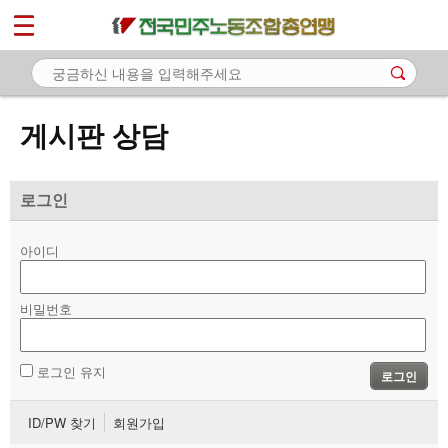
*
마이페이지
소개
<
소식
게시판 상담
노동상담
- 게시판 상담
로그인
- 권리찾기수첩 검색
아이디
- 바로보기
- 찾아보기
비밀번호
- 노동조합 가입 안내
로그인 유지
로그인
- 전국 노동상담소 안내
ID/PW 찾기
회원가입
자료