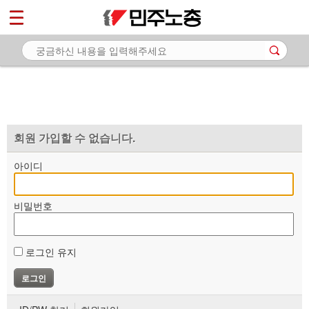
*
마이페이지
소개
<
소식
노동상담
자료
회원 가입할 수 없습니다.
부설기관
아이디
업무
비밀번호
로그인 유지