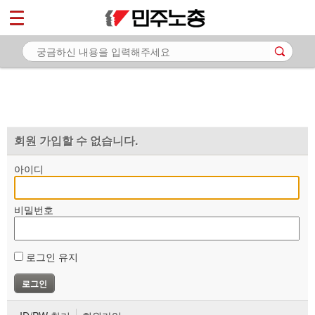
*
마이페이지
소개
<
소식
노동상담
자료
회원 가입할 수 없습니다.
부설기관
아이디
업무
비밀번호
로그인 유지