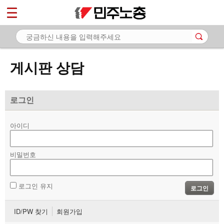
*
마이페이지
소개
<
소식
게시판 상담
노동상담
- 게시판 상담
로그인
- 권리찾기수첩 검색
아이디
- 바로보기
- 찾아보기
비밀번호
- 노동조합 가입 안내
로그인 유지
로그인
- 전국 노동상담소 안내
ID/PW 찾기
회원가입
자료