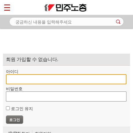
*
마이페이지
소개
<
소식
노동상담
자료
회원 가입할 수 없습니다.
부설기관
아이디
업무
비밀번호
로그인 유지