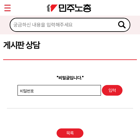
*
Sketchbook5, 스케치북5
마이페이지
소개
<
소식
게시판 상담
Sketchbook5, 스케치북5
노동상담
게시판 상담
"비밀글입니다."
권리찾기수첩 검색
비밀번호
바로보기
찾아보기
노동조합 가입 안내
목록
전국 노동상담소 안내