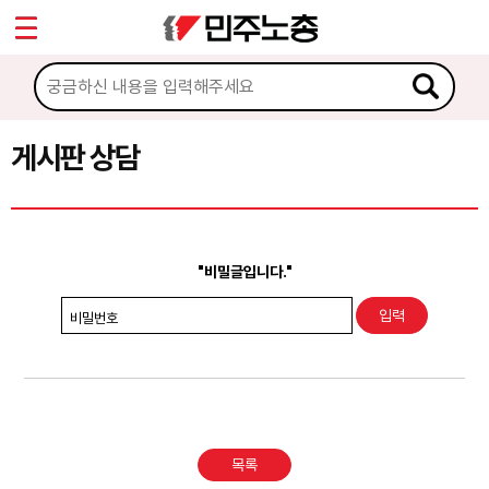
*
Sketchbook5, 스케치북5
마이페이지
소개
<
소식
게시판 상담
Sketchbook5, 스케치북5
노동상담
게시판 상담
"비밀글입니다."
권리찾기수첩 검색
비밀번호
바로보기
찾아보기
노동조합 가입 안내
목록
전국 노동상담소 안내