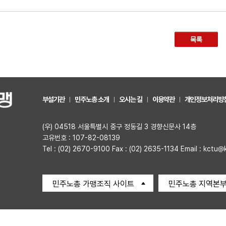
목록
부설기관
민주노총 소개
오시는 길
이용약관
개인정보처리방
(우) 04518 서울특별시 중구 정동길 3 경향신문사 14층
고유번호 : 107-82-08139
Tel : (02) 2670-9100 Fax : (02) 2635-1134 Email : kctu@
민주노총 가맹조직 사이트
민주노총 지역본부