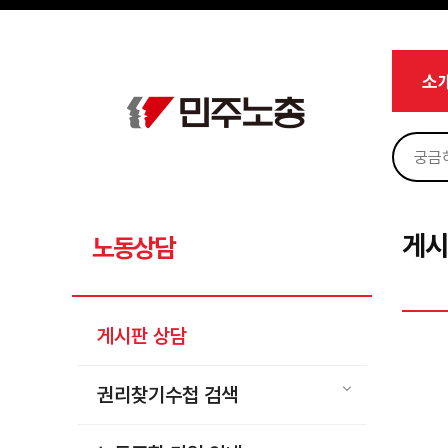
메뉴 건너뛰기
로그인
회원가입
Sketchbook5, 스케치북5
마이페이지
소개
소
<
소식
노동상담
Sketchbook5, 스케치북5
게시판 상담
권리찾기수첩 검색
게시
노동상담
바로보기
찾아보기
게시판 상담
노동조합 가입 안내
전국 노동상담소 안내
권리찾기수첩 검색
자료