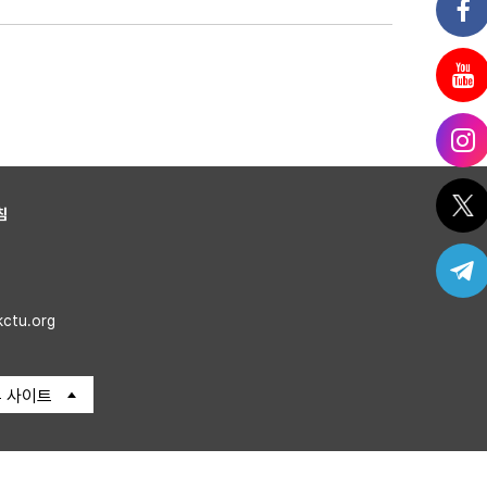
침
kctu.org
 사이트