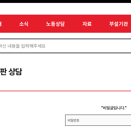
개
소식
노동상담
자료
부설기관
판 상담
"비밀글입니다."
비밀번호