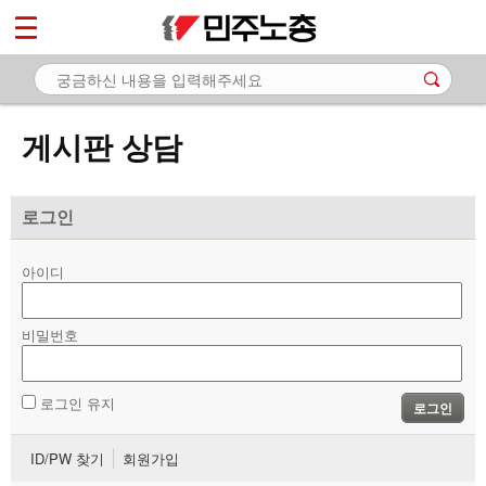
*
마이페이지
소개
<
소식
게시판 상담
노동상담
- 게시판 상담
로그인
- 권리찾기수첩 검색
아이디
- 바로보기
- 찾아보기
비밀번호
- 노동조합 가입 안내
로그인 유지
로그인
- 전국 노동상담소 안내
ID/PW 찾기
회원가입
자료