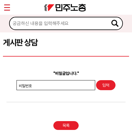
*
Sketchbook5, 스케치북5
마이페이지
소개
<
소식
게시판 상담
Sketchbook5, 스케치북5
노동상담
게시판 상담
"비밀글입니다."
권리찾기수첩 검색
비밀번호
바로보기
찾아보기
노동조합 가입 안내
목록
전국 노동상담소 안내