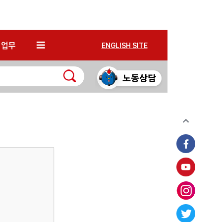
*
업무
ENGLISH SITE