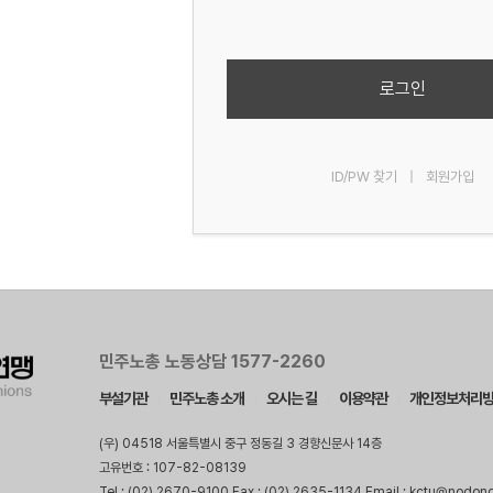
로그인
ID/PW 찾기
|
회원가입
민주노총 노동상담 1577-2260
부설기관
민주노총 소개
오시는 길
이용약관
개인정보처리
(우) 04518 서울특별시 중구 정동길 3 경향신문사 14층
고유번호 : 107-82-08139
Tel : (02) 2670-9100 Fax : (02) 2635-1134 Email : kctu@nodon