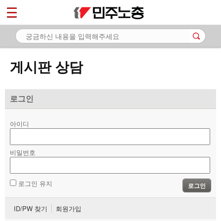
*
마이페이지
소개
<
소식
게시판 상담
노동상담
- 게시판 상담
로그인
- 권리찾기수첩 검색
아이디
- 바로보기
- 찾아보기
비밀번호
- 노동조합 가입 안내
로그인 유지
로그인
- 전국 노동상담소 안내
ID/PW 찾기
회원가입
자료