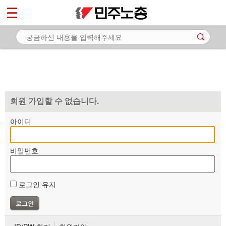
*
마이페이지
소개
<
소식
노동상담
자료
회원 가입할 수 없습니다.
부설기관
아이디
업무
비밀번호
로그인 유지