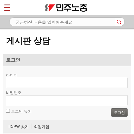
*
마이페이지
소개
<
소식
게시판 상담
노동상담
- 게시판 상담
로그인
- 권리찾기수첩 검색
아이디
- 바로보기
- 찾아보기
비밀번호
- 노동조합 가입 안내
로그인 유지
로그인
- 전국 노동상담소 안내
ID/PW 찾기
회원가입
자료