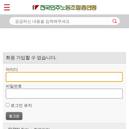
*
마이페이지
소개
<
소식
노동상담
자료
회원 가입할 수 없습니다.
부설기관
아이디
업무
비밀번호
로그인 유지