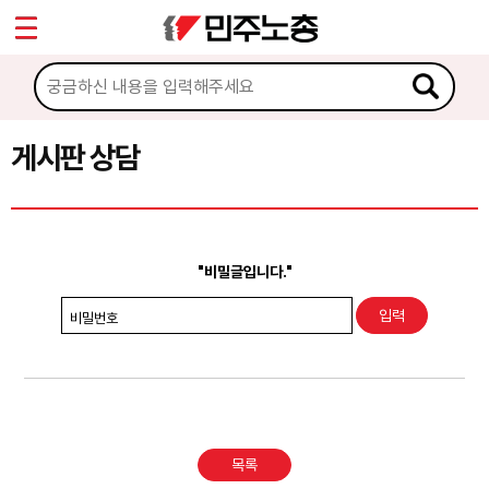
*
Sketchbook5, 스케치북5
마이페이지
소개
<
소식
게시판 상담
Sketchbook5, 스케치북5
노동상담
게시판 상담
"비밀글입니다."
권리찾기수첩 검색
비밀번호
바로보기
찾아보기
노동조합 가입 안내
목록
전국 노동상담소 안내