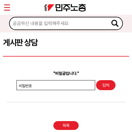
*
Sketchbook5, 스케치북5
마이페이지
소개
<
소식
게시판 상담
Sketchbook5, 스케치북5
노동상담
게시판 상담
"비밀글입니다."
권리찾기수첩 검색
비밀번호
바로보기
찾아보기
노동조합 가입 안내
목록
전국 노동상담소 안내