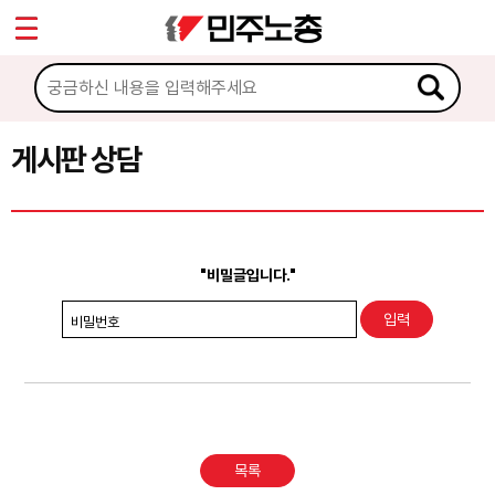
*
Sketchbook5, 스케치북5
마이페이지
소개
<
소식
게시판 상담
Sketchbook5, 스케치북5
노동상담
게시판 상담
"비밀글입니다."
권리찾기수첩 검색
비밀번호
바로보기
찾아보기
노동조합 가입 안내
목록
전국 노동상담소 안내