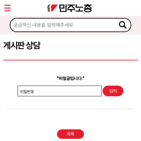
*
Sketchbook5, 스케치북5
마이페이지
소개
<
소식
게시판 상담
Sketchbook5, 스케치북5
노동상담
게시판 상담
"비밀글입니다."
권리찾기수첩 검색
비밀번호
바로보기
찾아보기
노동조합 가입 안내
목록
전국 노동상담소 안내