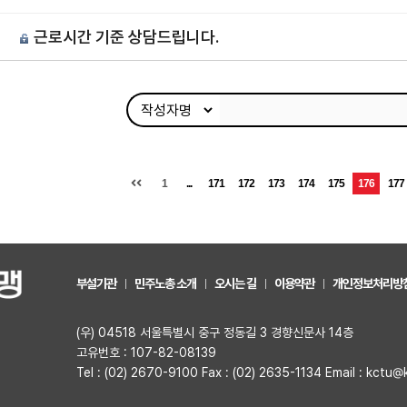
근로시간 기준 상담드립니다.
1
...
171
172
173
174
175
176
177
부설기관
민주노총 소개
오시는 길
이용약관
개인정보처리방
(우) 04518 서울특별시 중구 정동길 3 경향신문사 14층
고유번호 : 107-82-08139
Tel : (02) 2670-9100 Fax : (02) 2635-1134 Email : kctu@