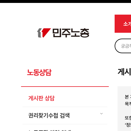
메뉴 건너뛰기
로그인
회원가입
Sketchbook5, 스케치북5
마이페이지
소개
소
<
소식
노동상담
Sketchbook5, 스케치북5
게시판 상담
권리찾기수첩 검색
게시
노동상담
바로보기
찾아보기
본
게시판 상담
노동조합 가입 안내
목
전국 노동상담소 안내
권리찾기수첩 검색
또
자료
‘