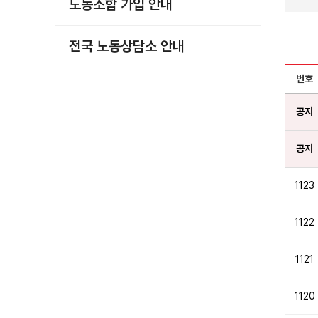
노동조합 가입 안내
부설기관
업무
전국 노동상담소 안내
번호
공지
공지
1123
1122
1121
1120