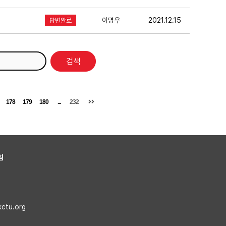
이명우
2021.12.15
답변완료
검색
178
179
180
...
232
침
kctu.org