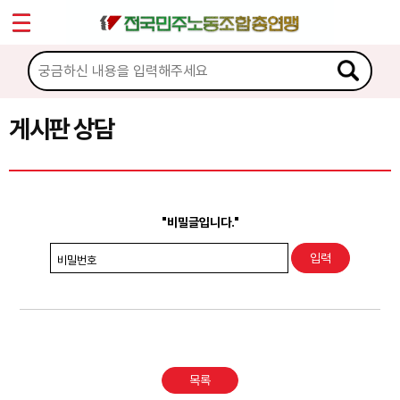
*
Sketchbook5, 스케치북5
마이페이지
소개
<
소식
게시판 상담
Sketchbook5, 스케치북5
노동상담
게시판 상담
"비밀글입니다."
권리찾기수첩 검색
비밀번호
바로보기
찾아보기
노동조합 가입 안내
목록
전국 노동상담소 안내