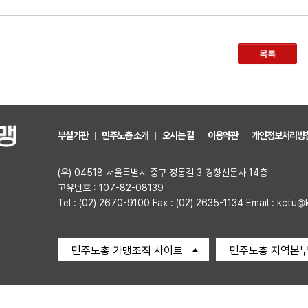
목록
부설기관
민주노총 소개
오시는 길
이용약관
개인정보처리방
(우) 04518 서울특별시 중구 정동길 3 경향신문사 14층
고유번호 : 107-82-08139
Tel : (02) 2670-9100 Fax : (02) 2635-1134 Email : kctu@
민주노총 가맹조직 사이트
민주노총 지역본부