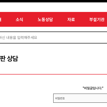
개
소식
노동상담
자료
부설기관
판 상담
"비밀글입니다."
비밀번호