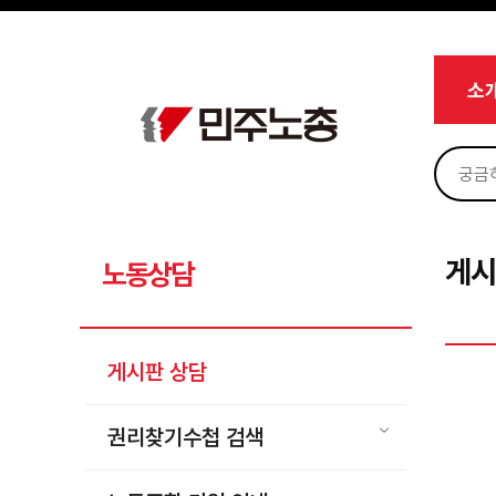
메뉴 건너뛰기
로그인
회원가입
Sketchbook5, 스케치북5
마이페이지
소개
소
<
소식
노동상담
Sketchbook5, 스케치북5
게시판 상담
권리찾기수첩 검색
게시
노동상담
바로보기
찾아보기
게시판 상담
노동조합 가입 안내
전국 노동상담소 안내
권리찾기수첩 검색
자료