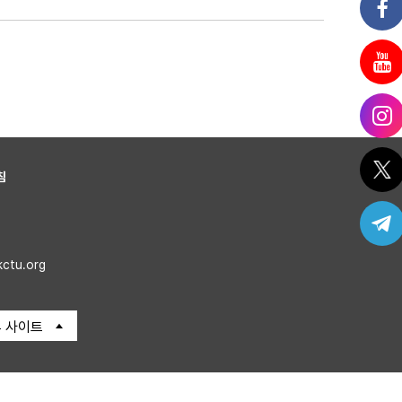
침
kctu.org
 사이트