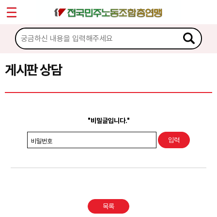
*
Sketchbook5, 스케치북5
마이페이지
소개
<
소식
게시판 상담
Sketchbook5, 스케치북5
노동상담
게시판 상담
"비밀글입니다."
권리찾기수첩 검색
비밀번호
바로보기
찾아보기
노동조합 가입 안내
목록
전국 노동상담소 안내