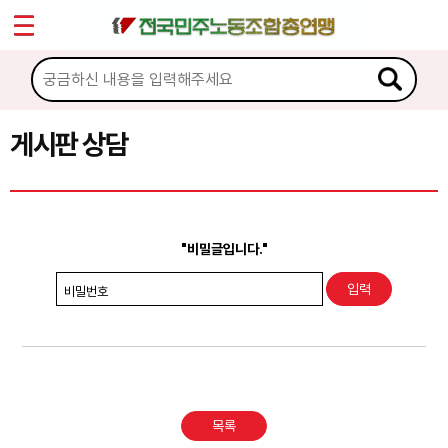
*
Sketchbook5, 스케치북5
마이페이지
소개
<
소식
게시판 상담
Sketchbook5, 스케치북5
노동상담
게시판 상담
"비밀글입니다."
권리찾기수첩 검색
비밀번호
바로보기
찾아보기
노동조합 가입 안내
목록
전국 노동상담소 안내