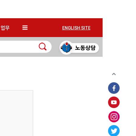
*
업무
ENGLISH SITE