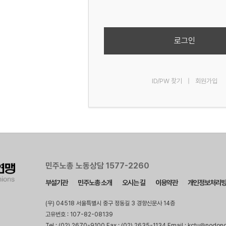
로그인
ID/PW 찾기
|
회원가입
민주노총 노동상담 1577-2260
부설기관
민주노총 소개
오시는 길
이용약관
개인정보처리
(우) 04518 서울특별시 중구 정동길 3 경향신문사 14층
고유번호 : 107-82-08139
Tel : (02) 2670-9100 Fax : (02) 2635-1134 Email : kctu@nodon