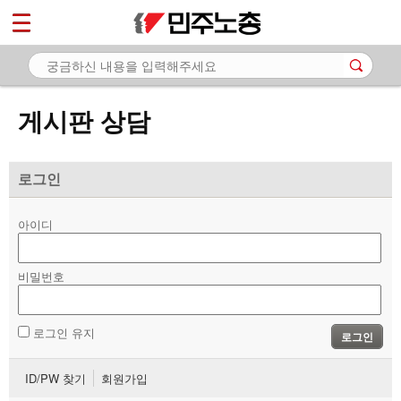
*
마이페이지
소개
<
소식
게시판 상담
노동상담
- 게시판 상담
로그인
- 권리찾기수첩 검색
아이디
- 바로보기
- 찾아보기
비밀번호
- 노동조합 가입 안내
로그인 유지
로그인
- 전국 노동상담소 안내
ID/PW 찾기
회원가입
자료