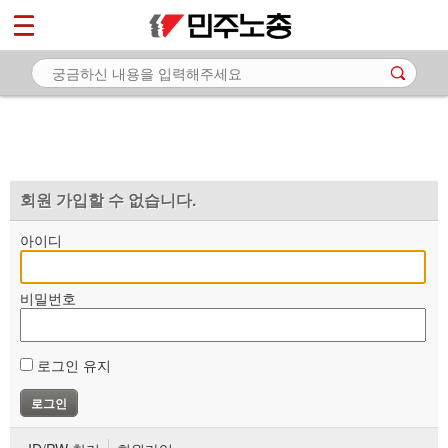
*
마이페이지
소개
<
소식
노동상담
자료
회원 가입할 수 없습니다.
부설기관
아이디
업무
비밀번호
로그인 유지