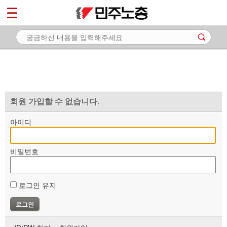
*
마이페이지
소개
<
소식
노동상담
자료
회원 가입할 수 없습니다.
부설기관
아이디
업무
비밀번호
로그인 유지