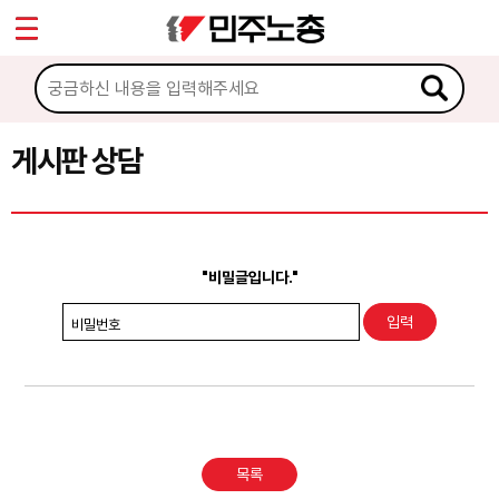
*
Sketchbook5, 스케치북5
마이페이지
소개
<
소식
게시판 상담
Sketchbook5, 스케치북5
노동상담
게시판 상담
"비밀글입니다."
권리찾기수첩 검색
비밀번호
바로보기
찾아보기
노동조합 가입 안내
목록
전국 노동상담소 안내