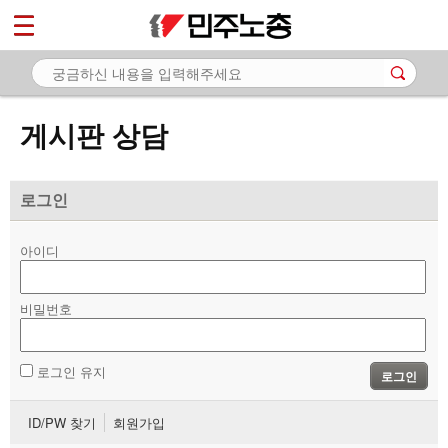
*
마이페이지
소개
<
소식
게시판 상담
노동상담
- 게시판 상담
로그인
- 권리찾기수첩 검색
아이디
- 바로보기
- 찾아보기
비밀번호
- 노동조합 가입 안내
로그인 유지
로그인
- 전국 노동상담소 안내
ID/PW 찾기
회원가입
자료