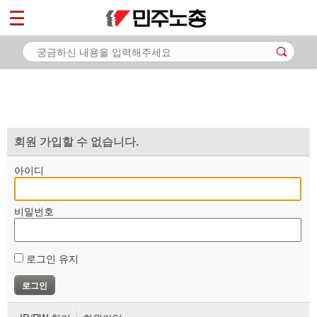
*
마이페이지
소개
<
소식
노동상담
자료
회원 가입할 수 없습니다.
부설기관
아이디
업무
비밀번호
로그인 유지