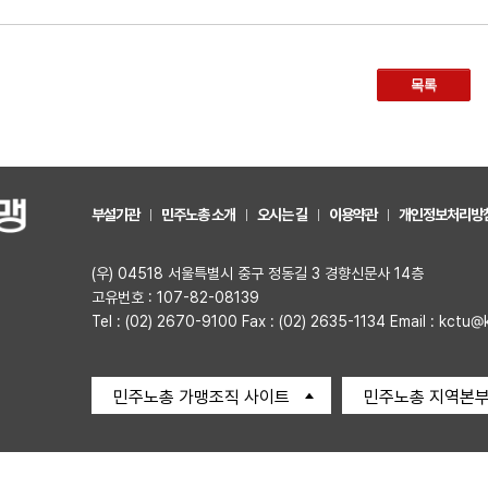
목록
부설기관
민주노총 소개
오시는 길
이용약관
개인정보처리방
(우) 04518 서울특별시 중구 정동길 3 경향신문사 14층
고유번호 : 107-82-08139
Tel : (02) 2670-9100 Fax : (02) 2635-1134 Email : kctu@
민주노총 가맹조직 사이트
민주노총 지역본부