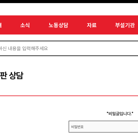
개
소식
노동상담
자료
부설기관
판 상담
"비밀글입니다."
비밀번호