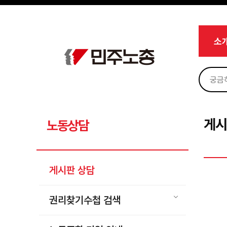
메뉴 건너뛰기
로그인
회원가입
Sketchbook5, 스케치북5
마이페이지
소개
소
<
소식
노동상담
Sketchbook5, 스케치북5
게시판 상담
권리찾기수첩 검색
게시
노동상담
바로보기
찾아보기
게시판 상담
노동조합 가입 안내
전국 노동상담소 안내
권리찾기수첩 검색
자료