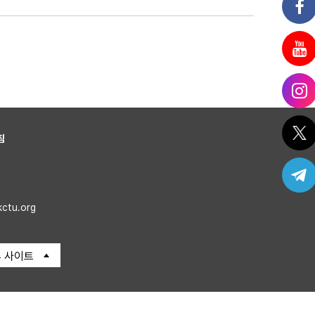
침
kctu.org
 사이트