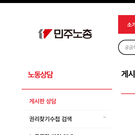
메뉴 건너뛰기
로그인
회원가입
Sketchbook5, 스케치북5
마이페이지
소개
소
<
소식
노동상담
Sketchbook5, 스케치북5
게시판 상담
권리찾기수첩 검색
게시
노동상담
바로보기
찾아보기
게시판 상담
노동조합 가입 안내
전국 노동상담소 안내
권리찾기수첩 검색
자료