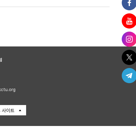
침
kctu.org
 사이트