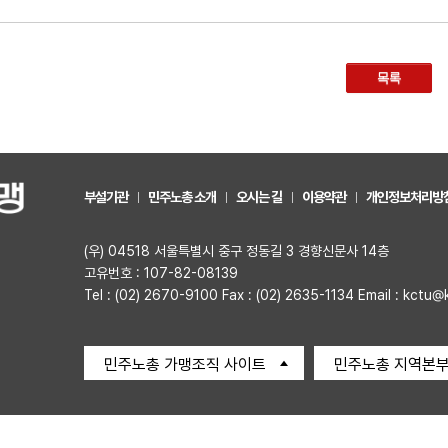
목록
부설기관
민주노총 소개
오시는 길
이용약관
개인정보처리방
(우) 04518 서울특별시 중구 정동길 3 경향신문사 14층
고유번호 : 107-82-08139
Tel : (02) 2670-9100 Fax : (02) 2635-1134 Email : kctu@
민주노총 가맹조직 사이트
민주노총 지역본부