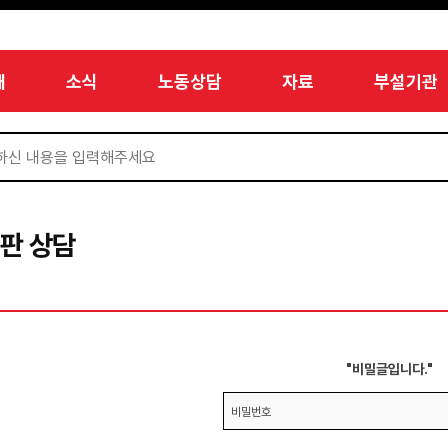
개
소식
노동상담
자료
부설기관
판 상담
"비밀글입니다."
비밀번호