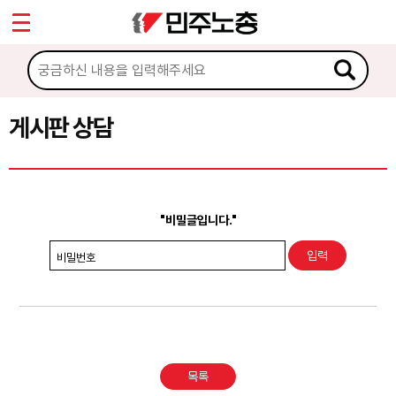
*
Sketchbook5, 스케치북5
마이페이지
소개
<
소식
게시판 상담
Sketchbook5, 스케치북5
노동상담
게시판 상담
"비밀글입니다."
권리찾기수첩 검색
비밀번호
바로보기
찾아보기
노동조합 가입 안내
목록
전국 노동상담소 안내